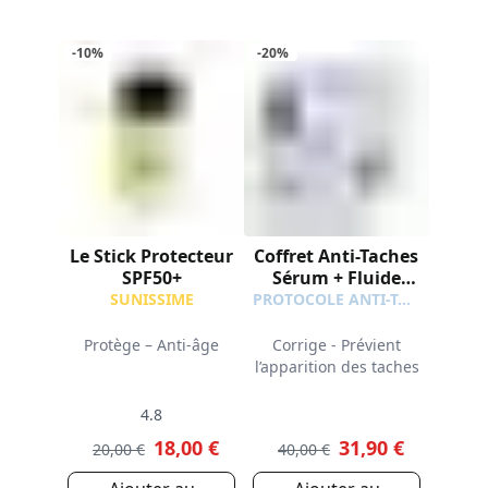
-10%
-20%
Le Stick Protecteur
Coffret Anti-Taches
SPF50+
Sérum + Fluide
Solaire SPF50+
SUNISSIME
PROTOCOLE ANTI-TACHES
Offert
Protège – Anti-âge
Corrige - Prévient
l’apparition des taches
4.8
18,00 €
31,90 €
20,00 €
40,00 €