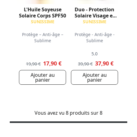
L'Huile Soyeuse
Duo - Protection
Solaire Corps SPF50
Solaire Visage et
Corps SPF50+
SUNISSIME
SUNISSIME
Protège – Anti-âge –
Protège - Anti-âge -
Sublime
Sublime
5.0
17,90 €
37,90 €
19,90 €
39,90 €
Ajouter au
Ajouter au
panier
panier
Vous avez vu 8 produits sur 8