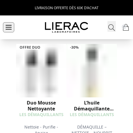
LIVRAISON OFFERTE DÈS 60€ D’ACHAT
OFFRE DUO
-30%
Duo Mousse
L’huile
Nettoyante
Démaquillante
Intense
LES DÉMAQUILLANTS
LES DÉMAQUILLANTS
Nettoie - Purifie -
DÉMAQUILLE –
Apaise
NETTOIE – NOURRIT