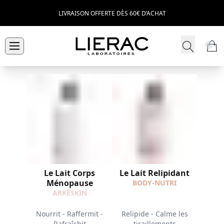
LIVRAISON OFFERTE DÈS 60€ D’ACHAT
Le Lait Corps
Le Lait Relipidant
Ménopause
BODY-NUTRI
ARKÉSKIN
Nourrit - Raffermit -
Relipide - Calme les
Rafraîchit
tiraillements