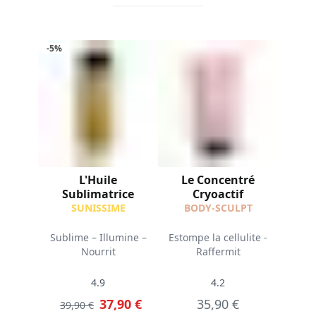
-5%
L'Huile
Le Concentré
Sublimatrice
Cryoactif
SUNISSIME
BODY-SCULPT
Sublime – Illumine –
Estompe la cellulite -
Nourrit
Raffermit
4.9
4.2
37,90 €
35,90 €
39,90 €