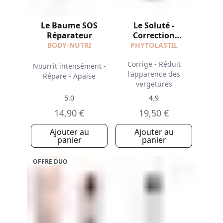
Le Baume SOS
Le Soluté -
Réparateur
Correction
Vergetures
BODY-NUTRI
PHYTOLASTIL
Corrige - Réduit
Nourrit intensément -
l'apparence des
Répare - Apaise
vergetures
5.0
4.9
14,90 €
19,50 €
Ajouter au
Ajouter au
panier
panier
OFFRE DUO