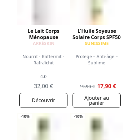
Le Lait Corps
L'Huile Soyeuse
Ménopause
Solaire Corps SPF50
ARKÉSKIN
SUNISSIME
Nourrit - Raffermit -
Protège – Anti-âge –
Rafraîchit
Sublime
4.0
32,00 €
17,90 €
19,90 €
Ajouter au
Découvrir
panier
-10%
-10%