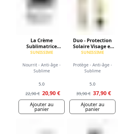
La Crème
Duo - Protection
Sublimatrice
Solaire Visage et
Après-Soleil Corps
Corps SPF50+
SUNISSIME
SUNISSIME
Nourrit - Anti-âge -
Protège - Anti-âge -
Sublime
Sublime
5.0
5.0
20,90 €
37,90 €
22,90 €
39,90 €
Ajouter au
Ajouter au
panier
panier