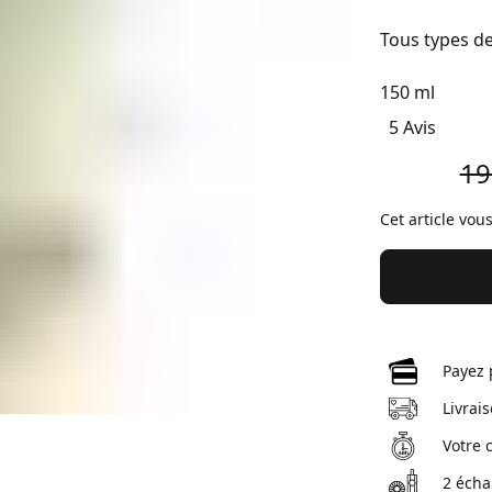
Tous types d
150 ml
5 Avis
19
Cet article vou
Payez 
Livrai
Votre 
2 écha