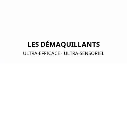
LES DÉMAQUILLANTS
ULTRA-EFFICACE · ULTRA-SENSORIEL
LE MEILLEUR DU
DÉMAQUILLAGE
Lierac redéfinit l'art du démaquillage, premier geste
beauté pour prendre soin de sa peau au quotidien. Grâce
au Complexe prébiotiques exclusif, les Démaquillants