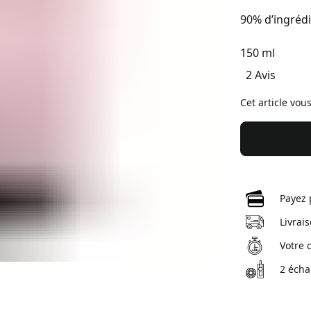
90% d’ingrédi
150 ml
2 Avis
Cet article vou
Payez 
Livrai
Votre 
2 écha