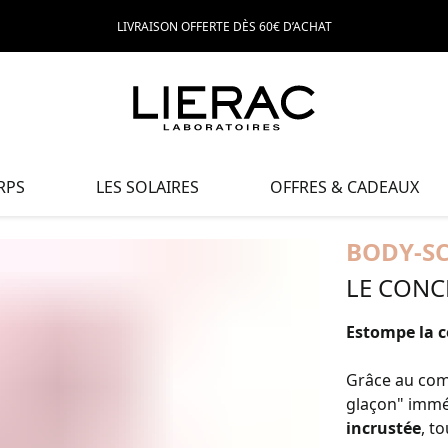
LIVRAISON OFFERTE DÈS 60€ D’ACHAT
RPS
LES SOLAIRES
OFFRES & CADEAUX
BODY-S
LE CONC
Estompe la ce
Grâce au comp
glaçon" imm
incrustée
, t