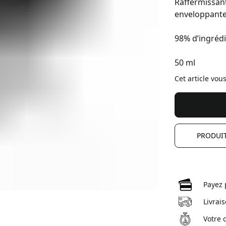
Raffermissant
enveloppante 
98% d’ingrédi
50 ml
Cet article vou
PRODUI
Payez 
Livrai
Votre 