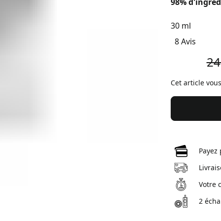
98% d'ingréd
30 ml
8 Avis
24
Cet article vou
Payez 
Livrai
Votre 
2 écha