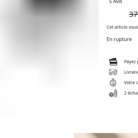
5 Avis
37
Cet article vou
En rupture
Payez 
Livrai
Votre 
2 écha