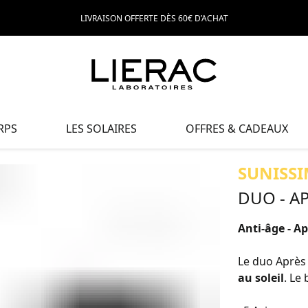
LIVRAISON OFFERTE DÈS 60€ D’ACHAT
RPS
LES SOLAIRES
OFFRES & CADEAUX
SUNISSI
DUO - A
Anti-âge - A
Le duo Après 
au soleil
. Le